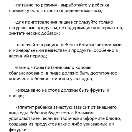
-питание по режиму - выработайте у ребенка
привычку есть в строго определенные часы,
Предельный индекс платы граждан
за коммунальные услуги на 2026 год
-для приготовления пищи используйте только
в Ивановской области будет ниже,
натуральные продукты, не содержащие консервантов,
чем в большинстве соседних
синтетических добавок;
областей
- включайте в рацион ребенка богатые витаминами
В Ивановской области утвердили предельные
и минеральными веществами продукты, особенно в
индексы изменения платы за коммунальные
весенний период;
услуги на 2026 год. Как сообщили в региональном
департаменте энергетики и тарифов, общий
-важно, чтобы питание было хорошо
индекс платы граждан за коммунальные услуги с
1 октября соответствует среднему значению по
сбалансировано: в пище должно быть достаточное
стране и ниже, чем в соседних регионах.
количество белков, жиров и углеводов;
-ежедневно на столе должны быть фрукты и
11.12.2025
овощи;
-аппетит ребенка зачастую зависит от внешнего
В Тейковском районе заменили
вида еды. Ребёнок будет есть с большим
удовольствием, если вы творчески оформите блюдо,
старую мазутную котельную на
создавая из продуктов какие-либо узнаваемые им
новую газовую и снизили тариф
фигурки.