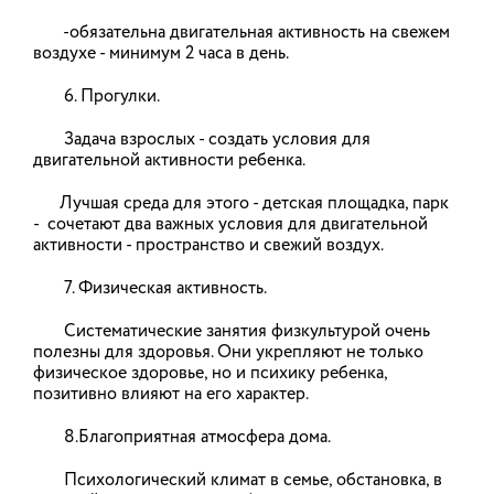
-обязательна двигательная активность на свежем
воздухе - минимум 2 часа в день.
23.01.2026
6. Прогулки.
Проведение опросов субъектов
Задача взрослых - создать условия для
предпринимательской
двигательной активности ребенка.
деятельности, а также
Лучшая среда для этого - детская площадка, парк
потребителей товаров, работ и
- сочетают два важных условия для двигательной
услуг об оценке состояния развития
активности - пространство и свежий воздух.
конкуренции в Ивановской области
7. Физическая активность.
19.01.2026
Систематические занятия физкультурой очень
полезны для здоровья. Они укрепляют не только
физическое здоровье, но и психику ребенка,
позитивно влияют на его характер.
19-25 января – Неделя
популяризации подсчёта калорий
8.Благоприятная атмосфера дома.
Психологический климат в семье, обстановка, в
16.01.2026