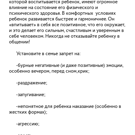
которой воспитывается ребенок, имеют огромное
влияние на состояние его физического и
психического здоровья. В комфортных условиях
12-18 января – Неделя продвижения
ребенок развивается быстрее и гармоничнее. Он
«впитывает» в себя все позитивное, что его окружает,
активного образа жизни
и это делает его сильным, счастливым и уверенным в
себе человеком. Никогда не отказывайте ребенку в
12.01.2026
общении!
Установите в семье запрет на:
На штабе по обеспечению
-бурные негативные (и даже позитивные) эмоции,
безопасности электроснабжения
особенно вечером, перед сном,крик;
обсудили функционирование
-раздражение;
электросетевого комплекса региона
в период праздников.
-запугивание;
-непонятное для ребенка наказание (особенно в
23.12.2025
жестких формах);
-агрессию;
Программа долгосрочных
сбережений