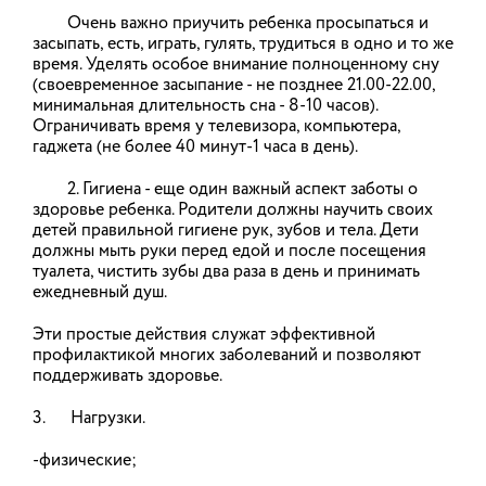
Правительства Ивановской области – директор
Очень важно приучить ребенка просыпаться и
Департамента Евгения Морева.
засыпать, есть, играть, гулять, трудиться в одно и то же
время. Уделять особое внимание полноценному сну
(своевременное засыпание - не позднее 21.00-22.00,
05.02.2026
минимальная длительность сна - 8-10 часов).
Ограничивать время у телевизора, компьютера,
гаджета (не более 40 минут-1 часа в день).
2-8 февраля – Неделя профилактики
онкологических заболеваний
2. Гигиена - еще один важный аспект заботы о
здоровье ребенка. Родители должны научить своих
детей правильной гигиене рук, зубов и тела. Дети
02.02.2026
должны мыть руки перед едой и после посещения
туалета, чистить зубы два раза в день и принимать
ежедневный душ.
26 января - 1 февраля – Неделя
Эти простые действия служат эффективной
профилактики неинфекционных
профилактикой многих заболеваний и позволяют
заболеваний
поддерживать здоровье.
3. Нагрузки.
28.01.2026
-физические;