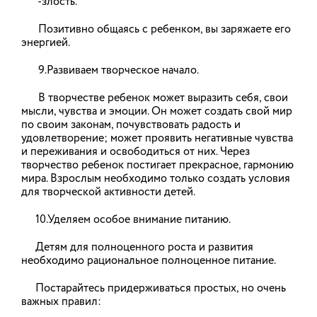
-злость.
Программа долгосрочных сбережений (ПДС)
Позитивно общаясь с ребенком, вы заряжаете его
начала свою работу с января 2024 года. ПДС -
энергией.
это сберегательный продукт, который позволит
получать гражданам дополнительный доход в
будущем или создать «подушку безопасности» на
9.Развиваем творческое начало.
любые цели. Участие в программе добровольное.
В творчестве ребенок может выразить себя, свои
мысли, чувства и эмоции. Он может создать свой мир
23.12.2025
по своим законам, почувствовать радость и
удовлетворение; может проявить негативные чувства
и переживания и освободиться от них. Через
Что делать, если с Вашего
творчество ребенок постигает прекрасное, гармонию
банковского счета похищены
мира. Взрослым необходимо только создать условия
для творческой активности детей.
деньги?
Если с Вашего банковского счета похищены
10.Уделяем особое внимание питанию.
деньги, а банк отказывается их вернуть,
необходимо обратиться к финансовому
Детям для полноценного роста и развития
уполномоченному, который бесплатно и в
необходимо рациональное полноценное питание.
короткие сроки рассмотрит Ваше обращение.
Постарайтесь придерживаться простых, но очень
19.12.2025
важных правил: