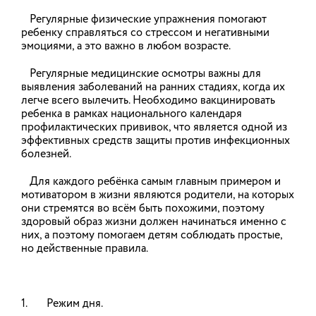
Регулярные физические упражнения помогают
По поручению руководителя областного штаба
по обеспечению безопасности
ребенку справляться со стрессом и негативными
электроснабжения, заместителя председателя
эмоциями, а это важно в любом возрасте.
правительства региона Павла Колесникова
проведены совместные противоаварийные учения
Регулярные медицинские осмотры важны для
по ликвидации нарушений электроснабжения
выявления заболеваний на ранних стадиях, когда их
потребителей в условиях низких температур с
участием энергокомпаний региона.
легче всего вылечить. Необходимо вакцинировать
ребенка в рамках национального календаря
профилактических прививок, что является одной из
05.02.2026
эффективных средств защиты против инфекционных
болезней.
На заседании общественного
Для каждого ребёнка самым главным примером и
мотиватором в жизни являются родители, на которых
совета при областном
они стремятся во всём быть похожими, поэтому
департаменте энергетики и тарифов
здоровый образ жизни должен начинаться именно с
обсудили итоги тарифного
них, а поэтому помогаем детям соблюдать простые,
но действенные правила.
регулирования на 2026 год
На первом в этом году заседании общественного
совета при Департаменте энергетики и тарифов
обсудили итоги тарифной кампании по
1. Режим дня.
установлению тарифов на 2026 год. О
проделанной работе доложила член