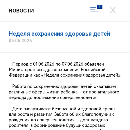
1
НОВОСТИ
ДЕПАРТАМЕНТ ЭНЕРГЕТИКИ И
ТАРИФОВ ИВАНОВСКОЙ
ОБЛАСТИ
Неделя сохранения здоровья детей
Официальный сайт
05.06.2026
Вход в личный кабинет
Период с 01.06.2026 по 07.06.2026 объявлен
Общественная приемная
Министерством здравоохранения Российской
Федерации как «Неделя сохранения здоровья детей».
Работа по сохранению здоровья детей охватывает
различные сферы жизни ребёнка — от пренатального
периода до достижения совершеннолетия.
Дети заслуживают безопасной и здоровой среды
для роста и развития. Забота об их благополучии с
рождения до совершеннолетия — долг каждого
родителя, а формирование будущих здоровых