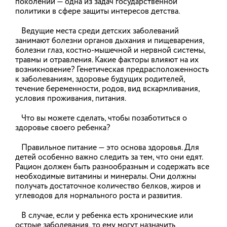
поколений — одна из задач государственной
НОВОСТИ
политики в сфере защиты интересов детства.
Ведущие места среди детских заболеваний
АНОНСЫ
занимают болезни органов дыхания и пищеварения,
болезни глаз, костно-мышечной и нервной системы,
травмы и отравления. Какие факторы влияют на их
возникновение? Генетическая предрасположенность
к заболеваниям, здоровье будущих родителей,
С начала 2026 года снижены пять
течение беременности, родов, вид вскармливания,
тарифов на холодную воду и
условия проживания, питания.
водоотведение: анализируем итоги
тарифной кампании
Что вы можете сделать, чтобы позаботиться о
здоровье своего ребенка?
По результатам рассмотрения тарифных заявок
регулируемых организаций с начала 2026 года
Правильное питание — это основа здоровья. Для
снижены пять тарифов для населения на
холодную воду и водоотведение в Тейковском и
детей особенно важно следить за тем, что они едят.
Родниковском районах.
Рацион должен быть разнообразным и содержать все
необходимые витамины и минералы. Они должны
получать достаточное количество белков, жиров и
13.02.2026
углеводов для нормального роста и развития.
В случае, если у ребенка есть хронические или
Вебинар на тему «Цифровые
острые заболевания, то ему могут назначить