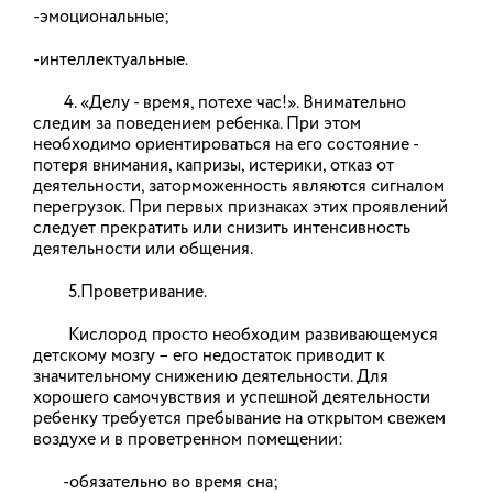
-эмоциональные;
О проведении ежегодного
областного конкурса «Лучшая
-интеллектуальные.
организация работы по охране
труда»
4. «Делу - время, потехе час!». Внимательно
следим за поведением ребенка. При этом
В целях активизации профилактической работы
необходимо ориентироваться на его состояние -
по предупреждению производственного
потеря внимания, капризы, истерики, отказ от
травматизма и профессиональной
деятельности, заторможенность являются сигналом
заболеваемости, обобщения и распространения
положительного опыта организации работы по
перегрузок. При первых признаках этих проявлений
охране труда, улучшения информационно-
следует прекратить или снизить интенсивность
методического обеспечения организаций
деятельности или общения.
Ивановской области по вопросам охраны труда с
26.01.2026 по 10.04.2026 проводится ежегодный
5.Проветривание.
областной конкурс «Лучшая организация работы
по охране труда» (далее - Конкурс).
Кислород просто необходим развивающемуся
детскому мозгу – его недостаток приводит к
26.01.2026
значительному снижению деятельности. Для
хорошего самочувствия и успешной деятельности
ребенку требуется пребывание на открытом свежем
26 января - 1 февраля – Неделя
воздухе и в проветренном помещении:
профилактики неинфекционных
-обязательно во время сна;
заболеваний