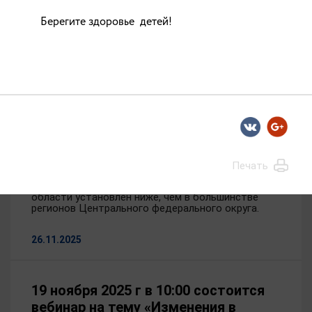
более чем на 10%
Берегите здоровье детей!
27.11.2025
Установлены индексы изменения
тарифов на коммунальные услуги в
2026 году в регионах РФ
Правительство России утвердило индексы
изменения платы за коммунальные услуги на 2026
год. Распоряжение опубликовано на
Печать
официальном интернет-портале правовой
информации. Средний индекс для Ивановской
области установлен ниже, чем в большинстве
регионов Центрального федерального округа.
26.11.2025
19 ноября 2025 г в 10:00 состоится
вебинар на тему «Изменения в