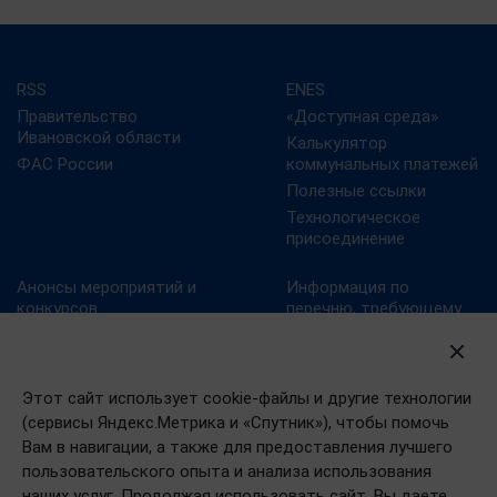
RSS
ENES
Правительство
«Доступная среда»
Ивановской области
Калькулятор
ФАС России
коммунальных платежей
Полезные ссылки
Технологическое
присоединение
Анонсы мероприятий и
Информация по
конкурсов
перечню, требующему
актуализацию:
Карта сайта
постановление
Конкурс реализованных
Правительства
проектов в области
Ивановской области от
Этот сайт использует cookie-файлы и другие технологии
энергосбережения и
13.10.2011№ 316-п
(сервисы Яндекс.Метрика и «Спутник»), чтобы помочь
повышения
Конкурс «МедиаТЭК»
энергоэффективности.
Вам в навигации, а также для предоставления лучшего
пользовательского опыта и анализа использования
Новости
наших услуг. Продолжая использовать сайт, Вы даете