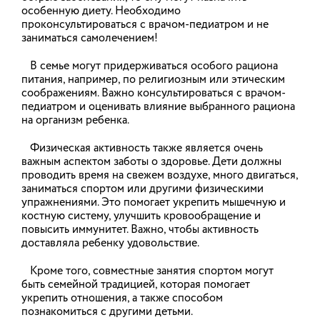
особенную диету. Необходимо
инструменты и решения для
проконсультироваться с врачом-педиатром и не
организации обучения по охране
заниматься самолечением!
труда и повышения эффективности
СУОТ»
В семье могут придерживаться особого рациона
питания, например, по религиозным или этическим
Комитет Ивановской области по труду,
соображениям. Важно консультироваться с врачом-
содействию занятости населения и трудовой
педиатром и оценивать влияние выбранного рациона
миграции информирует о проведении
на организм ребенка.
Национальной ассоциацией охраны труда (НАОТ)
12.02.2026 в 10:00 вебинара на тему «Цифровые
инструменты и решения для организации
Физическая активность также является очень
обучения по охране труда и повышения
важным аспектом заботы о здоровье. Дети должны
эффективности СУОТ»
проводить время на свежем воздухе, много двигаться,
заниматься спортом или другими физическими
09.02.2026
упражнениями. Это помогает укрепить мышечную и
костную систему, улучшить кровообращение и
повысить иммунитет. Важно, чтобы активность
доставляла ребенку удовольствие.
В Ивановской области провели
противоаварийные учения по
Кроме того, совместные занятия спортом могут
ликвидации нарушений
быть семейной традицией, которая помогает
укрепить отношения, а также способом
электроснабжения в условиях
познакомиться с другими детьми.
низких температур