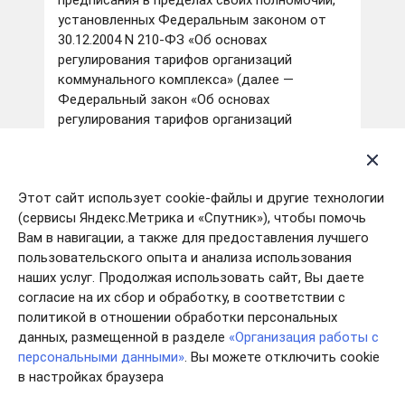
предписания в пределах своих полномочий,
установленных Федеральным законом от
30.12.2004 N 210-ФЗ «Об основах
регулирования тарифов организаций
коммунального комплекса» (далее —
Федеральный закон «Об основах
регулирования тарифов организаций
коммунального комплекса»), которые
обязательны для исполнения организациями
коммунального комплекса.
Этот сайт использует cookie-файлы и другие технологии
5.9. Определяет размер инвестированного
(сервисы Яндекс.Метрика и «Спутник»), чтобы помочь
капитала в случаях, предусмотренных
Вам в навигации, а также для предоставления лучшего
частью 5 статьи 4 Федерального закона
пользовательского опыта и анализа использования
«Об основах регулирования тарифов
наших услуг. Продолжая использовать сайт, Вы даете
организаций коммунального комплекса».
согласие на их сбор и обработку, в соответствии с
политикой в отношении обработки персональных
5.10. Согласовывает в случаях,
данных, размещенной в разделе
«Организация работы с
предусмотренных законодательством
персональными данными»
. Вы можете отключить cookie
Российской Федерации о концессионных
в настройках браузера
соглашениях, решение концедента о