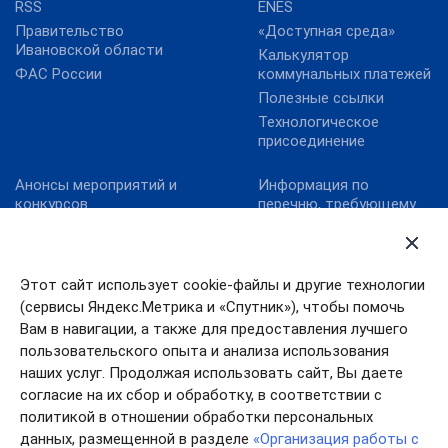
RSS
ENES
Правительство
«Доступная среда»
Ивановской области
Калькулятор
ФАС России
коммунальных платежей
Полезные ссылки
Технологическое
присоединение
Анонсы мероприятий и
Информация по
конкурсов
перечню, требующему
актуализацию:
Карта сайта
постановление
Конкурс реализованных
Правительства
проектов в области
Ивановской области от
Этот сайт использует cookie-файлы и другие технологии
энергосбережения и
13.10.2011№ 316-п
(сервисы Яндекс.Метрика и «Спутник»), чтобы помочь
повышения
Конкурс «МедиаТЭК»
энергоэффективности.
Вам в навигации, а также для предоставления лучшего
пользовательского опыта и анализа использования
Новости
наших услуг. Продолжая использовать сайт, Вы даете
согласие на их сбор и обработку, в соответствии с
политикой в отношении обработки персональных
данных, размещенной в разделе
«Организация работы с