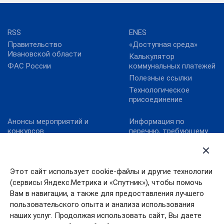
RSS
ENES
Правительство
«Доступная среда»
Ивановской области
Калькулятор
ФАС России
коммунальных платежей
Полезные ссылки
Технологическое
присоединение
Анонсы мероприятий и
Информация по
конкурсов
перечню, требующему
актуализацию:
Карта сайта
постановление
Конкурс реализованных
Правительства
проектов в области
Ивановской области от
Этот сайт использует cookie-файлы и другие технологии
энергосбережения и
13.10.2011№ 316-п
(сервисы Яндекс.Метрика и «Спутник»), чтобы помочь
повышения
Конкурс «МедиаТЭК»
энергоэффективности.
Вам в навигации, а также для предоставления лучшего
пользовательского опыта и анализа использования
Новости
наших услуг. Продолжая использовать сайт, Вы даете