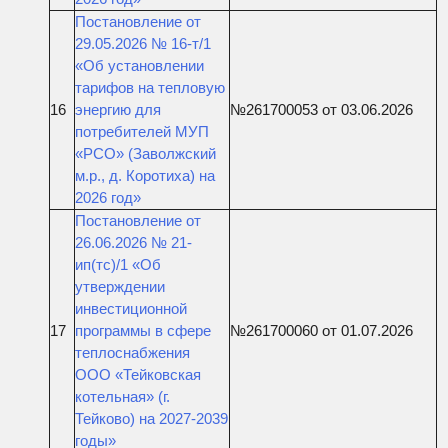
Постановление от
29.05.2026 № 16-т/1
«Об установлении
тарифов на тепловую
16
энергию для
№261700053 от 03.06.2026
потребителей МУП
«РСО» (Заволжский
м.р., д. Коротиха) на
2026 год»
Постановление от
26.06.2026 № 21-
ип(тс)/1 «Об
утверждении
инвестиционной
17
программы в сфере
№261700060 от 01.07.2026
теплоснабжения
ООО «Тейковская
котельная» (г.
Тейково) на 2027-2039
годы»