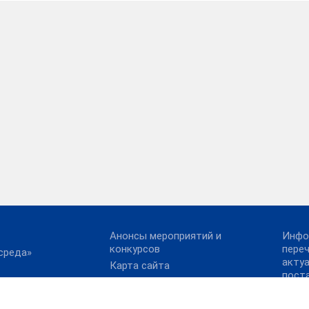
Анонсы мероприятий и
Инфо
конкурсов
пере
среда»
акту
Карта сайта
пост
х платежей
Конкурс реализованных
Прав
проектов в области
сылки
Иван
энергосбережения и