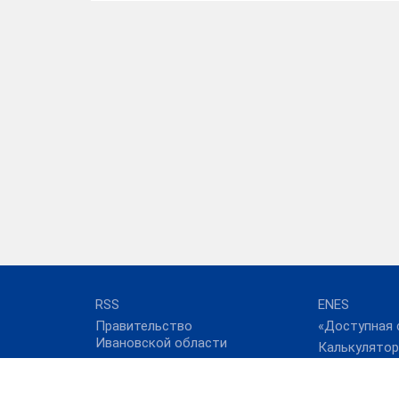
RSS
ENES
Правительство
«Доступная 
Ивановской области
Калькулятор
ФАС России
коммунальны
Полезные с