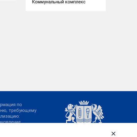
Коммунальный комплекс
рмация по
чню, требующему
ализацию:
ановление
ительства
овской области от