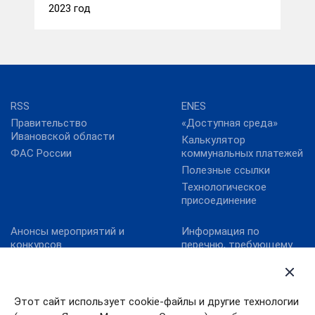
2023 год
RSS
ENES
Правительство
«Доступная среда»
Ивановской области
Калькулятор
ФАС России
коммунальных платежей
Полезные ссылки
Технологическое
присоединение
Анонсы мероприятий и
Информация по
конкурсов
перечню, требующему
актуализацию:
Карта сайта
постановление
Конкурс реализованных
Правительства
проектов в области
Ивановской области от
Этот сайт использует cookie-файлы и другие технологии
энергосбережения и
13.10.2011№ 316-п