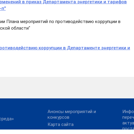
изменений в приказ Департамента энергетики и тарифов
-п"
нии Плана мероприятий по противодействию коррупции в
ской области"
ротиводействию коррупции в Департаменте энергетики и
Анонсы мероприятий и
Инфо
конкурсов
пере
среда»
акту
Карта сайта
пост
х платежей
Конкурс реализованных