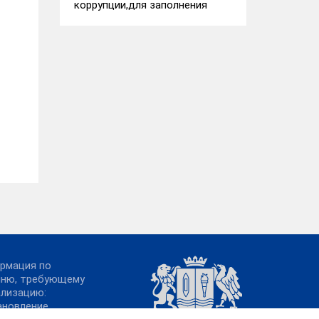
коррупции,для заполнения
рмация по
чню, требующему
ализацию:
ановление