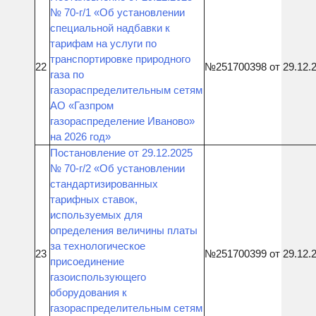
№ 70-г/1 «Об установлении
специальной надбавки к
тарифам на услуги по
транспортировке природного
22
№251700398 от 29.12.
газа по
газораспределительным сетям
АО «Газпром
газораспределение Иваново»
на 2026 год»
Постановление от 29.12.2025
№ 70-г/2 «Об установлении
стандартизированных
тарифных ставок,
используемых для
определения величины платы
за технологическое
23
№251700399 от 29.12.
присоединение
газоиспользующего
оборудования к
газораспределительным сетям