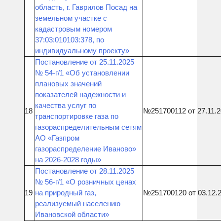
область, г. Гаврилов Посад на
земельном участке с
кадастровым номером
37:03:010103:378, по
индивидуальному проекту»
Постановление от 25.11.2025
№ 54-г/1 «Об установлении
плановых значений
показателей надежности и
качества услуг по
18
№251700112 от 27.11.
транспортировке газа по
газораспределительным сетям
АО «Газпром
газораспределение Иваново»
на 2026-2028 годы»
Постановление от 28.11.2025
№ 56-г/1 «О розничных ценах
19
на природный газ,
№251700120 от 03.12.
реализуемый населению
Ивановской области»