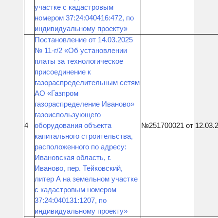
участке с кадастровым
номером 37:24:040416:472, по
индивидуальному проекту»
Постановление от 14.03.2025
№ 11-г/2 «Об установлении
платы за технологическое
присоединение к
газораспределительным сетям
АО «Газпром
газораспределение Иваново»
газоиспользующего
4
оборудования объекта
№251700021 от 12.03.
капитального строительства,
расположенного по адресу:
Ивановская область, г.
Иваново, пер. Тейковский,
литер А на земельном участке
с кадастровым номером
37:24:040131:1207, по
индивидуальному проекту»