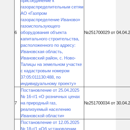
присоединение к
газораспределительным сетям
АО «Газпром
газораспределение Иваново»
газоиспользующего
6
оборудования объекта
№251700029 от 04.04.
капитального строительства,
расположенного по адресу:
Ивановская область,
Ивановский район, с. Ново-
Талицы на земельном участке
с кадастровым номером
37:05:011130:488, по
индивидуальному проекту»
Постановление от 25.04.2025
№ 16-г/1 «О розничных ценах
7
на природный газ,
№251700034 от 30.04.
реализуемый населению
Ивановской области»
Постановление от 12.05.2025
№ 18-г/1 «Об установлении