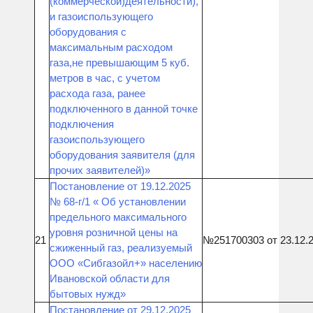
(коммерческой)деятельности),
и газоиспользующего
оборудования с
максимальным расходом
газа,не превышающим 5 куб.
метров в час, с учетом
расхода газа, ранее
подключенного в данной точке
подключения
газоиспользующего
оборудования заявителя (для
прочих заявителей)»
Постановление от 19.12.2025
№ 68-г/1 « Об установлении
предельного максимального
уровня розничной цены на
21
№251700303 от 23.12.
сжиженный газ, реализуемый
ООО «Сибгазойл+» населению
Ивановской области для
бытовых нужд»
Постановление от 29.12.2025