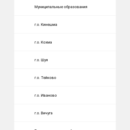
Муниципальные образования
г.о. Кинешма
г.о. Кохма
г.о. Шуя
г.о. Тейково
г.о. Иваново
г.о. Вичуга