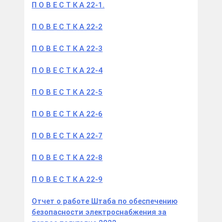
П О В Е С Т К А 22-1.
П О В Е С Т К А 22-2
П О В Е С Т К А 22-3
П О В Е С Т К А 22-4
П О В Е С Т К А 22-5
П О В Е С Т К А 22-6
П О В Е С Т К А 22-7
П О В Е С Т К А 22-8
П О В Е С Т К А 22-9
Отчет о работе Штаба по обеспечению
безопасности электроснабжения за