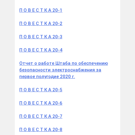
П О В Е С Т К А 20-1
П О В Е С Т К А 20-2
П О В Е С Т К А 20-3
П О В Е С Т К А 20-4
Отчет о работе Штаба по обеспечению
безопасности электроснабжения за
первое полугодие 2020 г.
П О В Е С Т К А 20-5
П О В Е С Т К А 20-6
П О В Е С Т К А 20-7
П О В Е С Т К А 20-8