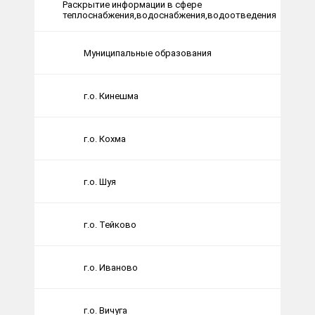
Раскрытие информации в сфере
теплоснабжения,водоснабжения,водоотведения
Муниципальные образования
г.о. Кинешма
г.о. Кохма
г.о. Шуя
г.о. Тейково
г.о. Иваново
г.о. Вичуга