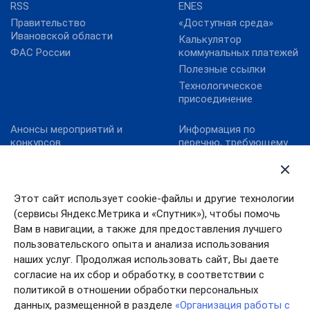
RSS
ENES
Правительство
«Доступная среда»
Ивановской области
Калькулятор
ФАС России
коммунальных платежей
Полезные ссылки
Технологическое
присоединение
Анонсы мероприятий и
Информация по
конкурсов
перечню, требующему
актуализацию:
Карта сайта
постановление
Конкурс реализованных
Правительства
проектов в области
Ивановской области от
Этот сайт использует cookie-файлы и другие технологии
энергосбережения и
13.10.2011№ 316-п
(сервисы Яндекс.Метрика и «Спутник»), чтобы помочь
повышения
Конкурс «МедиаТЭК»
энергоэффективности.
Вам в навигации, а также для предоставления лучшего
пользовательского опыта и анализа использования
Новости
наших услуг. Продолжая использовать сайт, Вы даете
согласие на их сбор и обработку, в соответствии с
политикой в отношении обработки персональных
данных, размещенной в разделе
«Организация работы с