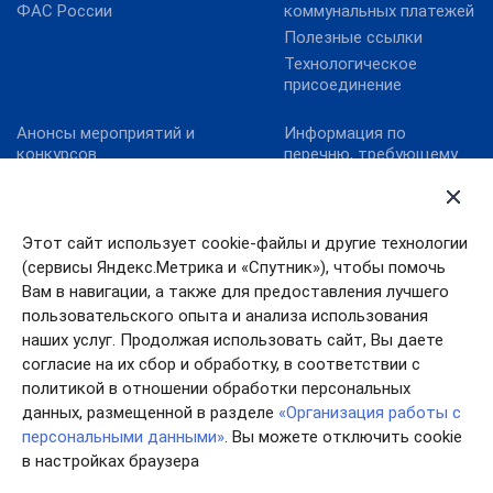
ФАС России
коммунальных платежей
Полезные ссылки
Технологическое
присоединение
Анонсы мероприятий и
Информация по
конкурсов
перечню, требующему
актуализацию:
Карта сайта
постановление
Конкурс реализованных
Правительства
проектов в области
Ивановской области от
Этот сайт использует cookie-файлы и другие технологии
энергосбережения и
13.10.2011№ 316-п
(сервисы Яндекс.Метрика и «Спутник»), чтобы помочь
повышения
Конкурс «МедиаТЭК»
энергоэффективности.
Вам в навигации, а также для предоставления лучшего
пользовательского опыта и анализа использования
Новости
наших услуг. Продолжая использовать сайт, Вы даете
согласие на их сбор и обработку, в соответствии с
политикой в отношении обработки персональных
данных, размещенной в разделе
«Организация работы с
персональными данными»
. Вы можете отключить cookie
в настройках браузера