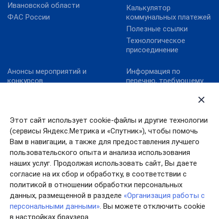
Ивановской области
Калькулятор
ФАС России
коммунальных платежей
Полезные ссылки
Технологическое
присоединение
Анонсы мероприятий и
Информация по
конкурсов
перечню, требующему
актуализацию:
Карта сайта
постановление
Конкурс реализованных
Правительства
проектов в области
Ивановской области от
Этот сайт использует cookie-файлы и другие технологии
энергосбережения и
13.10.2011№ 316-п
(сервисы Яндекс.Метрика и «Спутник»), чтобы помочь
повышения
Конкурс «МедиаТЭК»
энергоэффективности.
Вам в навигации, а также для предоставления лучшего
пользовательского опыта и анализа использования
Новости
наших услуг. Продолжая использовать сайт, Вы даете
согласие на их сбор и обработку, в соответствии с
политикой в отношении обработки персональных
данных, размещенной в разделе
«Организация работы с
персональными данными»
. Вы можете отключить cookie
в настройках браузера