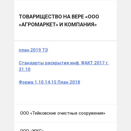
Муниципальные образования
г.о. Тейково
Товарищество на вере «ООО «Агромаркет» и
компания»
ТОВАРИЩЕСТВО НА ВЕРЕ «ООО
«АГРОМАРКЕТ» И КОМПАНИЯ»
план 2019 ТЭ
Стандарты раскрытия инф. ФАКТ 2017 г.
31.10
Форма 1,10,14,15 План 2018
ООО «Тейковские очистные сооружения»