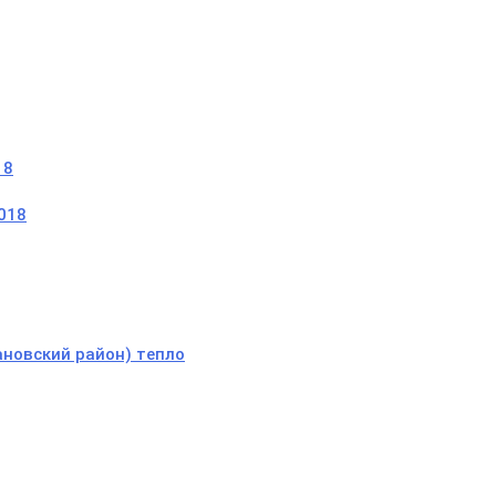
18
018
вановский район) тепло