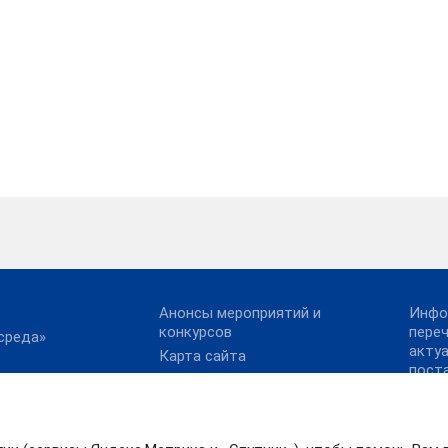
Анонсы мероприятий и
Инфо
конкурсов
пере
среда»
акту
Карта сайта
пост
х платежей
Конкурс реализованных
Прав
проектов в области
сылки
Иван
энергосбережения и
13.10
ское
повышения
ие