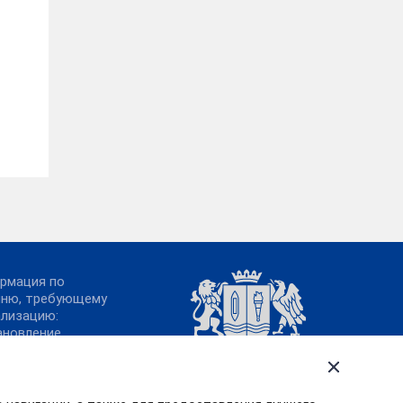
рмация по
чню, требующему
ализацию:
ановление
ительства
овской области от
.2011№ 316-п