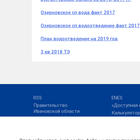
Озерновское сп вода факт 2017
Озерновское сп водоотведение факт 2017
План водоотведение на 2019 год
3 кв 2018 ТЭ
RSS
ENES
Правительство
«Доступная 
Ивановской области
Калькулятор
ФАС России
коммунальны
Полезные с
Технологиче
присоединен