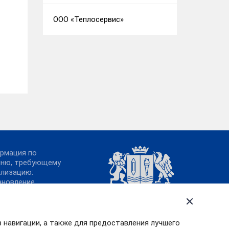
ООО «Теплосервис»
рмация по
чню, требующему
ализацию:
ановление
ительства
овской области от
.2011№ 316-п
в навигации, а также для предоставления лучшего
урс «МедиаТЭК»