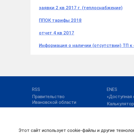
заявки 2 кв 2017 г. (теплоснабжение)
ППОК тарифы 2018
отчет 4 кв 2017
Информация о наличии (отсутствии) ТП к
RSS
ENES
Правительство
«Доступная 
Ивановской области
Калькулятор
ФАС России
коммунальны
Полезные с
Технологиче
присоединен
Этот сайт использует cookie-файлы и другие техноло