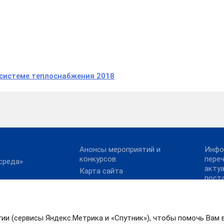
 системе теплоснабжения 2018
Анонсы мероприятий и
Инфо
конкурсов
пере
среда»
акту
Карта сайта
пост
х платежей
Конкурс реализованных
Прав
проектов в области
сылки
Иван
энергосбережения и
13.10
ское
повышения
ие
гии (сервисы Яндекс.Метрика и «Спутник»), чтобы помочь Вам 
Конк
энергоэффективности.