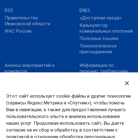
RSS
ENES
Правительство
«Доступная среда»
Ивановской области
Калькулятор
ФАС России
коммунальных платежей
Полезные ссылки
Технологическое
присоединение
Анонсы мероприятий и
Информация по
конкурсов
перечню, требующему
актуализацию:
Карта сайта
постановление
Конкурс реализованных
Правительства
проектов в области
Ивановской области от
Этот сайт использует cookie-файлы и другие технологии
энергосбережения и
13.10.2011№ 316-п
(сервисы Яндекс.Метрика и «Спутник»), чтобы помочь
повышения
Конкурс «МедиаТЭК»
энергоэффективности.
Вам в навигации, а также для предоставления лучшего
пользовательского опыта и анализа использования
Новости
наших услуг. Продолжая использовать сайт, Вы даете
согласие на их сбор и обработку, в соответствии с
политикой в отношении обработки персональных