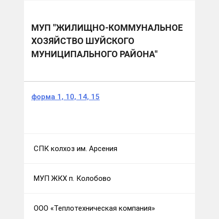
Муниципальные образования
Шуйский м.р.
МУП "Жилищно-коммунальное хозяйство
Шуйского муниципального района"
МУП "ЖИЛИЩНО-КОММУНАЛЬНОЕ
ХОЗЯЙСТВО ШУЙСКОГО
МУНИЦИПАЛЬНОГО РАЙОНА"
форма 1, 10, 14, 15
СПК колхоз им. Арсения
МУП ЖКХ п. Колобово
ООО «Теплотехническая компания»