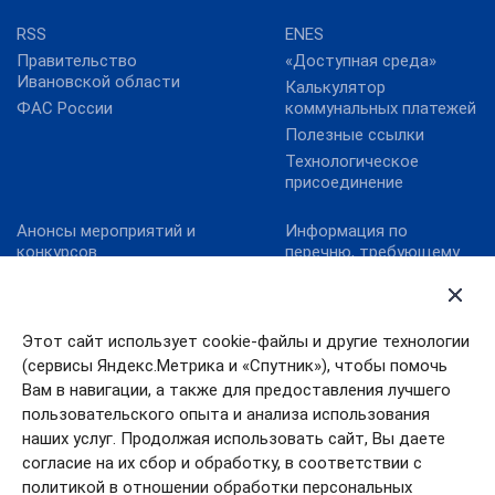
RSS
ENES
Правительство
«Доступная среда»
Ивановской области
Калькулятор
ФАС России
коммунальных платежей
Полезные ссылки
Технологическое
присоединение
Анонсы мероприятий и
Информация по
конкурсов
перечню, требующему
актуализацию:
Карта сайта
постановление
Конкурс реализованных
Правительства
проектов в области
Ивановской области от
Этот сайт использует cookie-файлы и другие технологии
энергосбережения и
13.10.2011№ 316-п
(сервисы Яндекс.Метрика и «Спутник»), чтобы помочь
повышения
Конкурс «МедиаТЭК»
энергоэффективности.
Вам в навигации, а также для предоставления лучшего
пользовательского опыта и анализа использования
Новости
наших услуг. Продолжая использовать сайт, Вы даете
согласие на их сбор и обработку, в соответствии с
политикой в отношении обработки персональных