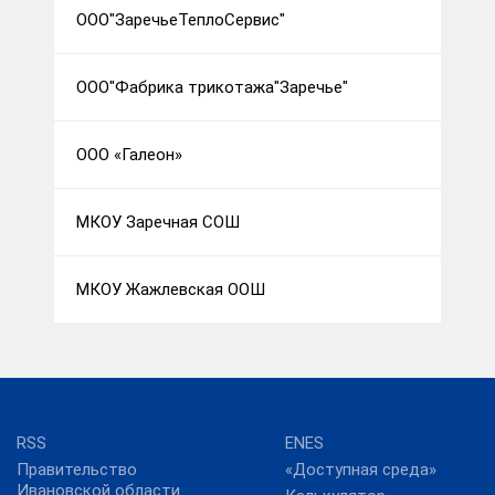
ООО"ЗаречьеТеплоСервис"
ООО"Фабрика трикотажа"Заречье"
ООО «Галеон»
МКОУ Заречная СОШ
МКОУ Жажлевская ООШ
RSS
ENES
Правительство
«Доступная среда»
Ивановской области