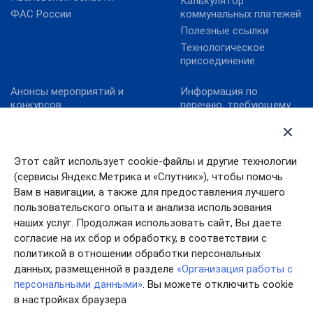
Калькулятор
ФАС России
коммунальных платежей
Полезные ссылки
Технологическое
присоединение
Анонсы мероприятий и
Информация по
конкурсов
перечню, требующему
актуализацию:
Карта сайта
постановление
Конкурс реализованных
Правительства
проектов в области
Ивановской области от
Этот сайт использует cookie-файлы и другие технологии
энергосбережения и
13.10.2011№ 316-п
(сервисы Яндекс.Метрика и «Спутник»), чтобы помочь
повышения
Конкурс «МедиаТЭК»
энергоэффективности.
Вам в навигации, а также для предоставления лучшего
пользовательского опыта и анализа использования
Новости
наших услуг. Продолжая использовать сайт, Вы даете
согласие на их сбор и обработку, в соответствии с
политикой в отношении обработки персональных
данных, размещенной в разделе
«Организация работы с
персональными данными»
. Вы можете отключить cookie
в настройках браузера