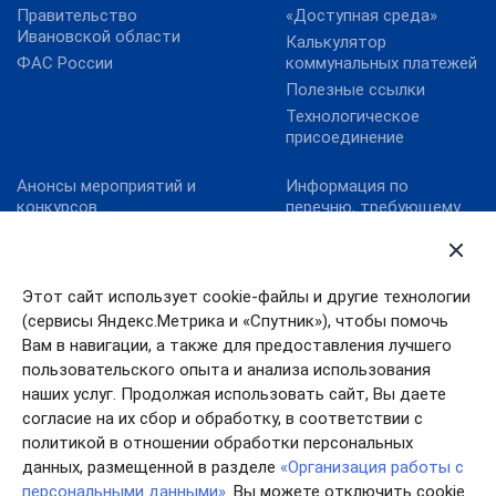
Правительство
«Доступная среда»
Ивановской области
Калькулятор
ФАС России
коммунальных платежей
Полезные ссылки
Технологическое
присоединение
Анонсы мероприятий и
Информация по
конкурсов
перечню, требующему
актуализацию:
Карта сайта
постановление
Конкурс реализованных
Правительства
проектов в области
Ивановской области от
Этот сайт использует cookie-файлы и другие технологии
энергосбережения и
13.10.2011№ 316-п
(сервисы Яндекс.Метрика и «Спутник»), чтобы помочь
повышения
Конкурс «МедиаТЭК»
энергоэффективности.
Вам в навигации, а также для предоставления лучшего
пользовательского опыта и анализа использования
Новости
наших услуг. Продолжая использовать сайт, Вы даете
согласие на их сбор и обработку, в соответствии с
политикой в отношении обработки персональных
данных, размещенной в разделе
«Организация работы с
персональными данными»
. Вы можете отключить cookie