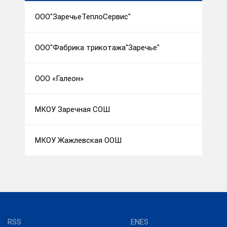
ООО"ЗаречьеТеплоСервис"
ООО"Фабрика трикотажа"Заречье"
ООО «Галеон»
МКОУ Заречная СОШ
МКОУ Жажлевская ООШ
RSS
ENES