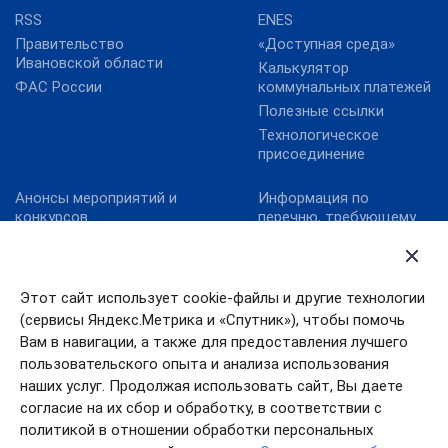
RSS
ENES
Правительство
«Доступная среда»
Ивановской области
Калькулятор
ФАС России
коммунальных платежей
Полезные ссылки
Технологическое
присоединение
Анонсы мероприятий и
Информация по
конкурсов
перечню, требующему
актуализацию:
Карта сайта
постановление
Конкурс реализованных
Правительства
проектов в области
Ивановской области от
Этот сайт использует cookie-файлы и другие технологии
энергосбережения и
13.10.2011№ 316-п
(сервисы Яндекс.Метрика и «Спутник»), чтобы помочь
повышения
Конкурс «МедиаТЭК»
энергоэффективности.
Вам в навигации, а также для предоставления лучшего
пользовательского опыта и анализа использования
Новости
наших услуг. Продолжая использовать сайт, Вы даете
согласие на их сбор и обработку, в соответствии с
политикой в отношении обработки персональных