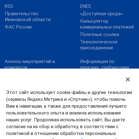
RSS
ENES
Правительство
«Доступная среда»
Ивановской области
Калькулятор
ФАС России
коммунальных платежей
Полезные ссылки
Технологическое
присоединение
Анонсы мероприятий и
Информация по
конкурсов
перечню, требующему
актуализацию:
Карта сайта
постановление
Конкурс реализованных
Правительства
проектов в области
Ивановской области от
Этот сайт использует cookie-файлы и другие технологии
энергосбережения и
13.10.2011№ 316-п
(сервисы Яндекс.Метрика и «Спутник»), чтобы помочь
повышения
Конкурс «МедиаТЭК»
энергоэффективности.
Вам в навигации, а также для предоставления лучшего
пользовательского опыта и анализа использования
Новости
наших услуг. Продолжая использовать сайт, Вы даете
согласие на их сбор и обработку, в соответствии с
политикой в отношении обработки персональных