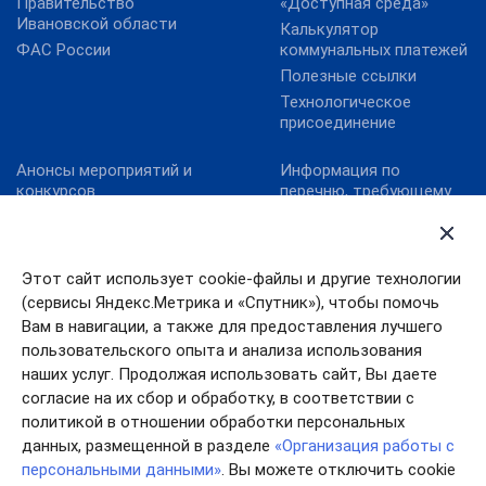
Правительство
«Доступная среда»
Ивановской области
Калькулятор
ФАС России
коммунальных платежей
Полезные ссылки
Технологическое
присоединение
Анонсы мероприятий и
Информация по
конкурсов
перечню, требующему
актуализацию:
Карта сайта
постановление
Конкурс реализованных
Правительства
проектов в области
Ивановской области от
Этот сайт использует cookie-файлы и другие технологии
энергосбережения и
13.10.2011№ 316-п
(сервисы Яндекс.Метрика и «Спутник»), чтобы помочь
повышения
Конкурс «МедиаТЭК»
энергоэффективности.
Вам в навигации, а также для предоставления лучшего
пользовательского опыта и анализа использования
Новости
наших услуг. Продолжая использовать сайт, Вы даете
согласие на их сбор и обработку, в соответствии с
политикой в отношении обработки персональных
данных, размещенной в разделе
«Организация работы с
персональными данными»
. Вы можете отключить cookie