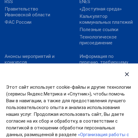
RSS
ENES
Правительство
«Доступная среда»
Ивановской области
Калькулятор
ФАС России
коммунальных платежей
Полезные ссылки
Технологическое
присоединение
Анонсы мероприятий и
Информация по
конкурсов
перечню, требующему
актуализацию:
Карта сайта
постановление
Конкурс реализованных
Правительства
проектов в области
Ивановской области от
Этот сайт использует cookie-файлы и другие технологии
энергосбережения и
13.10.2011№ 316-п
(сервисы Яндекс.Метрика и «Спутник»), чтобы помочь
повышения
Конкурс «МедиаТЭК»
энергоэффективности.
Вам в навигации, а также для предоставления лучшего
пользовательского опыта и анализа использования
Новости
наших услуг. Продолжая использовать сайт, Вы даете
согласие на их сбор и обработку, в соответствии с
политикой в отношении обработки персональных
данных, размещенной в разделе
«Организация работы с