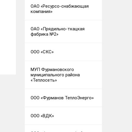
ОАО «Ресурсо-снабжающая
компания»
ОАО «Прядильно-ткацкая
фабрика №2»
ООО «СКС»
МУП Фурмановского
муниципального района
«Теплосеть»
ООО «Фурманов ТеплоЭнерго»
ООО «ВДК»