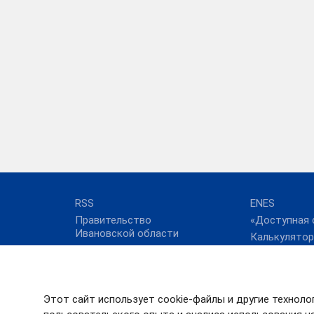
RSS
ENES
Правительство
«Доступная 
Ивановской области
Калькулятор
ФАС России
коммунальны
Полезные с
Технологиче
присоединен
Этот сайт использует cookie-файлы и другие техноло