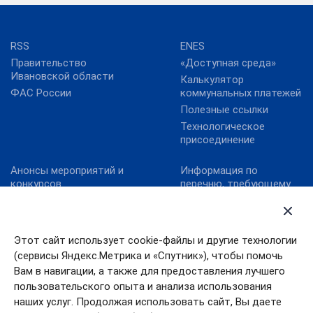
RSS
ENES
Правительство
«Доступная среда»
Ивановской области
Калькулятор
ФАС России
коммунальных платежей
Полезные ссылки
Технологическое
присоединение
Анонсы мероприятий и
Информация по
конкурсов
перечню, требующему
актуализацию:
Карта сайта
постановление
Конкурс реализованных
Правительства
проектов в области
Ивановской области от
Этот сайт использует cookie-файлы и другие технологии
энергосбережения и
13.10.2011№ 316-п
(сервисы Яндекс.Метрика и «Спутник»), чтобы помочь
повышения
Конкурс «МедиаТЭК»
энергоэффективности.
Вам в навигации, а также для предоставления лучшего
пользовательского опыта и анализа использования
Новости
наших услуг. Продолжая использовать сайт, Вы даете