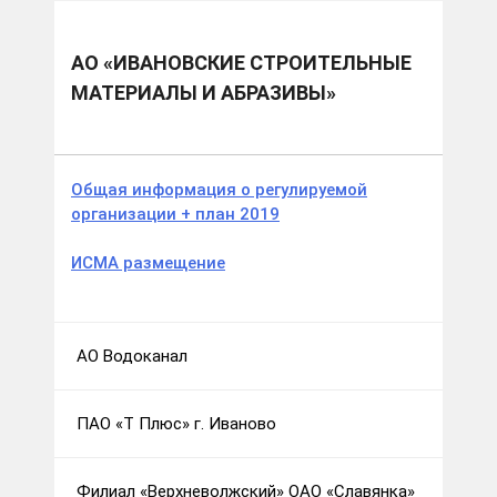
Муниципальные образования
г.о. Иваново
АО «Ивановские Строительные Материалы и
Абразивы»
АО «ИВАНОВСКИЕ СТРОИТЕЛЬНЫЕ
МАТЕРИАЛЫ И АБРАЗИВЫ»
Общая информация о регулируемой
организации + план 2019
ИСМА размещение
АО Водоканал
ПАО «Т Плюс» г. Иваново
Филиал «Верхневолжский» ОАО «Славянка»