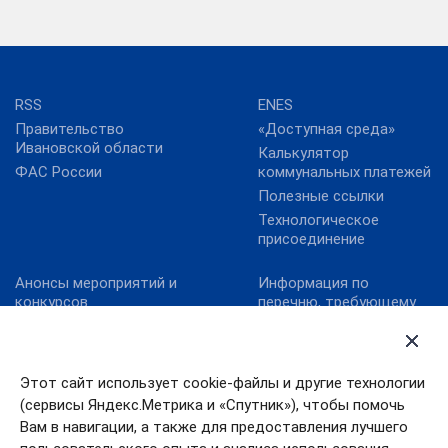
RSS
ENES
Правительство
«Доступная среда»
Ивановской области
Калькулятор
ФАС России
коммунальных платежей
Полезные ссылки
Технологическое
присоединение
Анонсы мероприятий и
Информация по
конкурсов
перечню, требующему
актуализацию:
Карта сайта
постановление
Конкурс реализованных
Правительства
проектов в области
Ивановской области от
Этот сайт использует cookie-файлы и другие технологии
энергосбережения и
13.10.2011№ 316-п
(сервисы Яндекс.Метрика и «Спутник»), чтобы помочь
повышения
Конкурс «МедиаТЭК»
энергоэффективности.
Вам в навигации, а также для предоставления лучшего