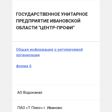
Муниципальные образования
г.о. Иваново
Государственное унитарное предприятие
Ивановской области "Центр-Профи"
ГОСУДАРСТВЕННОЕ УНИТАРНОЕ
ПРЕДПРИЯТИЕ ИВАНОВСКОЙ
ОБЛАСТИ "ЦЕНТР-ПРОФИ"
Общая информация о регулируемой
организации
форма 6
АО Водоканал
ПАО «Т Плюс» г. Иваново