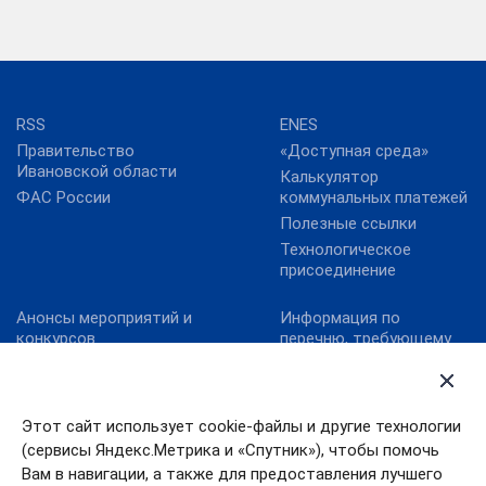
RSS
ENES
Правительство
«Доступная среда»
Ивановской области
Калькулятор
ФАС России
коммунальных платежей
Полезные ссылки
Технологическое
присоединение
Анонсы мероприятий и
Информация по
конкурсов
перечню, требующему
актуализацию:
Карта сайта
постановление
Конкурс реализованных
Правительства
проектов в области
Ивановской области от
Этот сайт использует cookie-файлы и другие технологии
энергосбережения и
13.10.2011№ 316-п
(сервисы Яндекс.Метрика и «Спутник»), чтобы помочь
повышения
Конкурс «МедиаТЭК»
энергоэффективности.
Вам в навигации, а также для предоставления лучшего