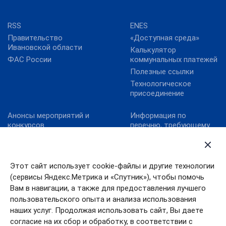
RSS
ENES
Правительство
«Доступная среда»
Ивановской области
Калькулятор
ФАС России
коммунальных платежей
Полезные ссылки
Технологическое
присоединение
Анонсы мероприятий и
Информация по
конкурсов
перечню, требующему
актуализацию:
Карта сайта
постановление
Конкурс реализованных
Правительства
проектов в области
Ивановской области от
Этот сайт использует cookie-файлы и другие технологии
энергосбережения и
13.10.2011№ 316-п
(сервисы Яндекс.Метрика и «Спутник»), чтобы помочь
повышения
Конкурс «МедиаТЭК»
энергоэффективности.
Вам в навигации, а также для предоставления лучшего
пользовательского опыта и анализа использования
Новости
наших услуг. Продолжая использовать сайт, Вы даете
согласие на их сбор и обработку, в соответствии с